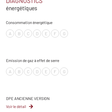
DIAGNOSTICS
énergétiques
Consommation énergétique
A
B
C
D
E
F
G
Emission de gaz à effet de serre
A
B
C
D
E
F
G
DPE ANCIENNE VERSION
Voir le détail