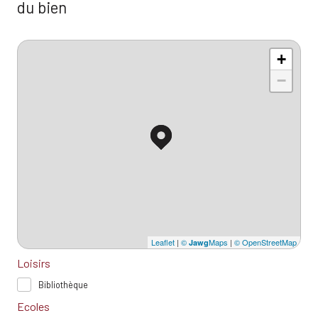
du bien
+
−
Leaflet
|
©
Maps
|
© OpenStreetMap
Jawg
Loisirs
Bibliothèque
Ecoles