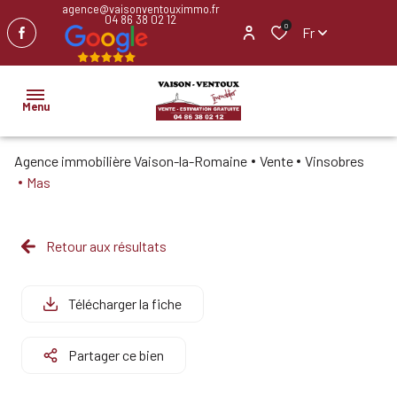
agence@vaisonventouximmo.fr
04 86 38 02 12
0
Fr
Menu
Agence immobilière Vaison-la-Romaine
Vente
Vinsobres
ACCUEIL
Mas
NOS
BIENS
Retour aux résultats
IMMOBILIER
PROFESSIONNEL
Télécharger la fiche
BIENS
Partager ce bien
VENDUS