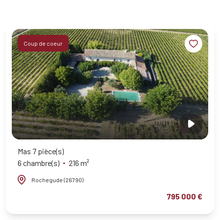
Coup de coeur
Mas 7 pièce(s)
6 chambre(s)
216 m²
Rochegude (26790)
795 000 €