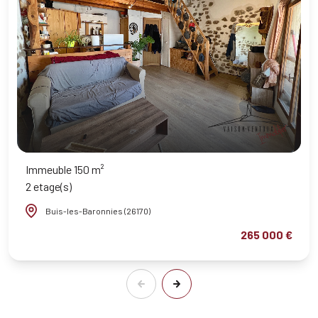
Immeuble 150 m²
2 etage(s)
Buis-les-Baronnies (26170)
265 000 €