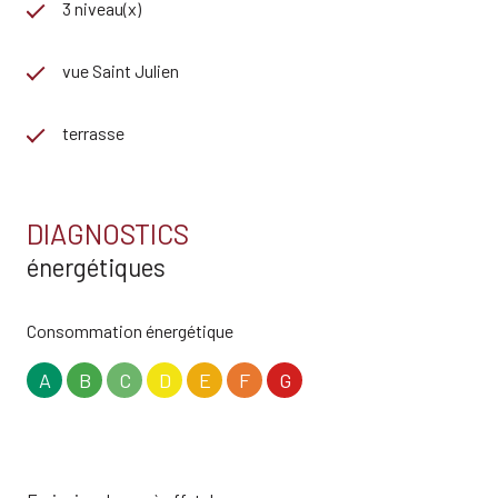
3 niveau(x)
vue Saint Julien
terrasse
DIAGNOSTICS
énergétiques
Consommation énergétique
A
B
C
D
E
F
G