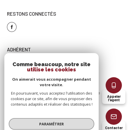
RESTONS CONNECTÉS
ADHÉRENT
Comme beaucoup, notre site
utilise les cookies
On aimerait vous accompagner pendant
votre visite.
Nos
Mentions
Admin
Nos
Politique
Cookies
En poursuivant, vous acceptez l'utilisation des
Appeler
partenaires
légales
honoraires
RGPD
cookies par ce site, afin de vous proposer des
l'agent
contenus adaptés et réaliser des statistiques !
© 2026 | Tous droits réservés
PARAMÉTRER
Contacter