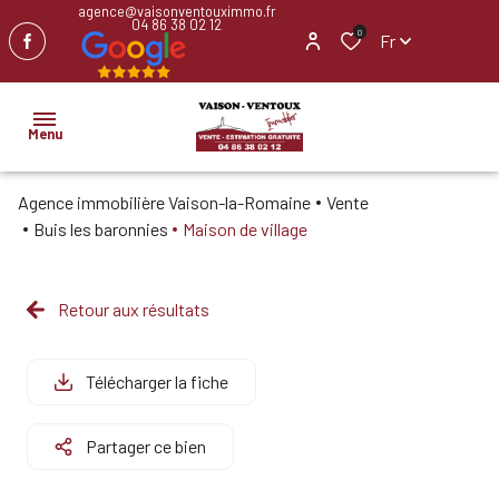
agence@vaisonventouximmo.fr
04 86 38 02 12
0
Fr
Menu
Agence immobilière Vaison-la-Romaine
Vente
ACCUEIL
Buis les baronnies
Maison de village
NOS
BIENS
Retour aux résultats
IMMOBILIER
PROFESSIONNEL
Télécharger la fiche
BIENS
Partager ce bien
VENDUS