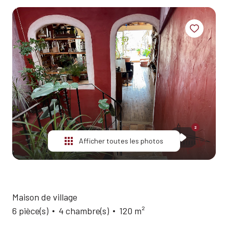
ESTIMATION
ALERTE
1
E-MAIL
QUI
SOMMES-
2
NOUS?
CONTACT
2
Afficher toutes les photos
Maison de village
6 pièce(s)
4 chambre(s)
120 m²