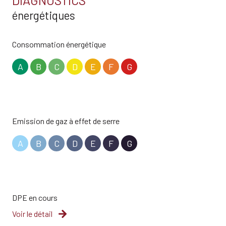
DIAGNOSTICS
énergétiques
Consommation énergétique
A
B
C
D
E
F
G
Emission de gaz à effet de serre
A
B
C
D
E
F
G
DPE en cours
Voir le détail