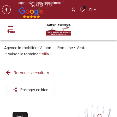
agence@vaisonventouximmo.fr
04 86 38 02 12
0
Fr
Menu
Agence immobilière Vaison-la-Romaine
Vente
ACCUEIL
Vaison la romaine
Villa
NOS
BIENS
Retour aux résultats
IMMOBILIER
PROFESSIONNEL
Partager ce bien
BIENS
VENDUS
Vendu