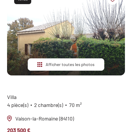
ESTIMATION
ALERTE
E-MAIL
QUI
SOMMES-
NOUS?
Afficher toutes les photos
CONTACT
Villa
4 pièce(s)
2 chambre(s)
70 m²
Vaison-la-Romaine (84110)
203 500 €