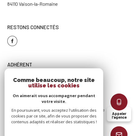
84110 Vaison-la-Romaine
RESTONS CONNECTÉS
ADHÉRENT
Comme beaucoup, notre site
utilise les cookies
On aimerait vous accompagner pendant
votre visite.
En poursuivant, vous acceptez l'utilisation des
Nos
Mentions
Admin
Nos
Politique
Cookies
Appeler
cookies par ce site, afin de vous proposer des
partenaires
légales
honoraires
RGPD
l'agence
contenus adaptés et réaliser des statistiques !