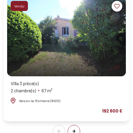
Vendu
Villa 3 pièce(s)
2 chambre(s)
67 m²
Vaison-la-Romaine (84110)
192 600 €