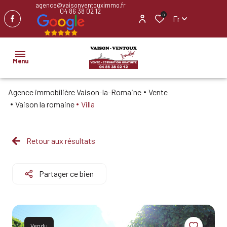
agence@vaisonventouximmo.fr
04 86 38 02 12
0
Fr
Menu
Agence immobilière Vaison-la-Romaine
Vente
ACCUEIL
Vaison la romaine
Villa
NOS
BIENS
Retour aux résultats
IMMOBILIER
PROFESSIONNEL
Partager ce bien
BIENS
VENDUS
Vendu