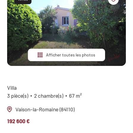
ESTIMATION
ALERTE
E-MAIL
QUI
SOMMES-
NOUS?
Afficher toutes les photos
CONTACT
Villa
3 pièce(s)
2 chambre(s)
67 m²
Vaison-la-Romaine (84110)
192 600 €