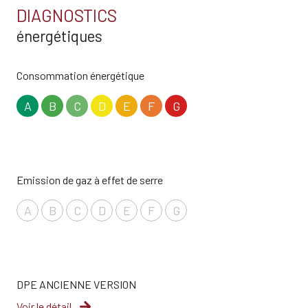
DIAGNOSTICS
énergétiques
Consommation énergétique
A
B
C
D
E
F
G
Emission de gaz à effet de serre
A
B
C
D
E
F
G
DPE ANCIENNE VERSION
Voir le détail