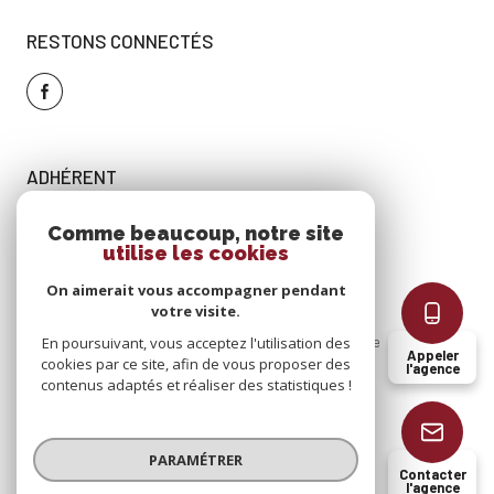
RESTONS CONNECTÉS
ADHÉRENT
Comme beaucoup, notre site
utilise les cookies
On aimerait vous accompagner pendant
votre visite.
En poursuivant, vous acceptez l'utilisation des
Nos
Mentions
Admin
Nos
Politique
Cookies
Appeler
cookies par ce site, afin de vous proposer des
partenaires
légales
honoraires
RGPD
l'agence
contenus adaptés et réaliser des statistiques !
© 2026 | Tous droits réservés
PARAMÉTRER
Contacter
l'agence