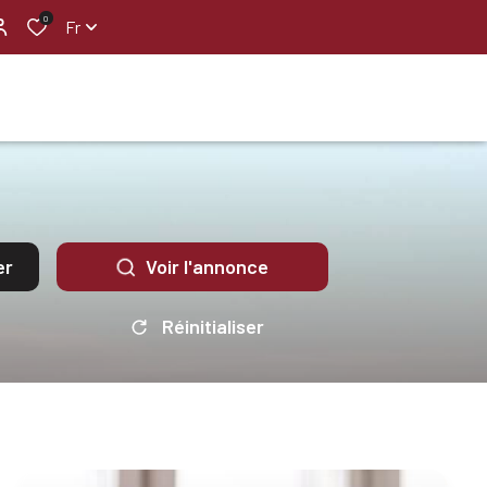
0
Fr
er
Voir l'annonce
Réinitialiser