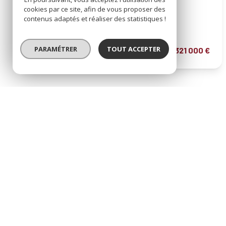
Villa 4 pièce(s)
cookies par ce site, afin de vous proposer des
2 chambre(s)
87 m²
contenus adaptés et réaliser des statistiques !
Mollans-sur-Ouvèze (26170)
PARAMÉTRER
TOUT ACCEPTER
321 000 €