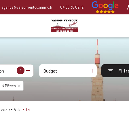
agence@vaisonventouximmo.fr
04 86 38 02 12
Filtr
1
Budget
ion
4 Pièces
ouveze
Villa
T4