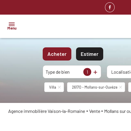
Menu
ACCUEIL
Acheter
Estimer
NOS
BIENS
Type de bien
1
De l'ancien
Localisat
IMMOBILIER
PROFESSIONNEL
Villa
26170 - Mollans-sur-Ouvèze
BIENS
VENDUS
ESTIMATION
Agence immobilière Vaison-la-Romaine
Vente
Mollans sur 
ALERTE
E-MAIL