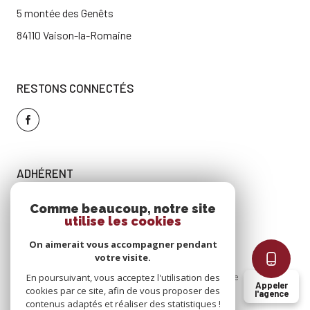
5 montée des Genêts
84110 Vaison-la-Romaine
RESTONS CONNECTÉS
ADHÉRENT
Comme beaucoup, notre site
utilise les cookies
On aimerait vous accompagner pendant
votre visite.
En poursuivant, vous acceptez l'utilisation des
Nos
Mentions
Admin
Nos
Politique
Cookies
Appeler
cookies par ce site, afin de vous proposer des
partenaires
légales
honoraires
RGPD
l'agence
contenus adaptés et réaliser des statistiques !