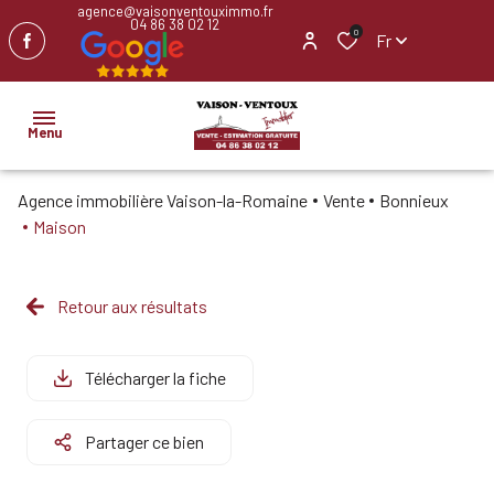
agence@vaisonventouximmo.fr
04 86 38 02 12
0
Fr
Menu
Agence immobilière Vaison-la-Romaine
Vente
Bonnieux
ACCUEIL
Maison
NOS
BIENS
Retour aux résultats
IMMOBILIER
PROFESSIONNEL
Télécharger la fiche
BIENS
Partager ce bien
VENDUS