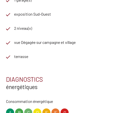
exposition Sud-Ouest
2 niveau(x)
vue Dégagée sur campagne et village
terrasse
DIAGNOSTICS
énergétiques
Consommation énergétique
A
B
C
D
E
F
G