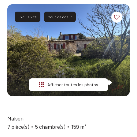
ESTIMATION
ALERTE
Exclusivité
Coup de coeur
E-MAIL
QUI
SOMMES-
NOUS?
CONTACT
Afficher toutes les photos
Maison
7 pièce(s)
5 chambre(s)
159 m²