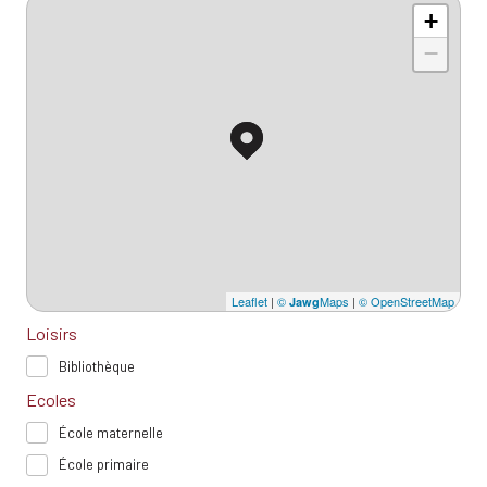
+
−
Leaflet
|
©
Maps
|
© OpenStreetMap
Jawg
Loisirs
Bibliothèque
Ecoles
École maternelle
École primaire