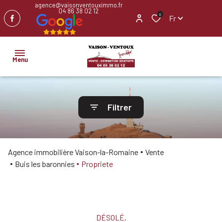
agence@vaisonventouximmo.fr
04 86 38 02 12
0
Fr
Menu
ACCUEIL
Filtrer
NOS
BIENS
Agence immobilière Vaison-la-Romaine
Vente
IMMOBILIER
Buis les baronnies
Propriete
PROFESSIONNEL
BIENS
VENDUS
DÉSOLÉ,