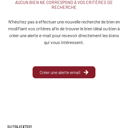
AUCUN BIEN NE CORRESPOND À VOS CRITÈRES DE
ESTIMATION
RECHERCHE
ALERTE
N'hésitez pas à effectuer une nouvelle recherche de bien en
E-MAIL
modifiant vos critères afin de trouver le bien idéal ou bien à
créer une alerte e-mail pour recevoir directement les biens
QUI
qui vous intéressent.
SOMMES-
NOUS?
CONTACT
Créer une alerte email