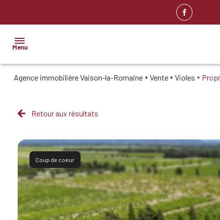
Menu
Agence immobilière Vaison-la-Romaine
Vente
Violes
Propr
ACCUEIL
NOS
BIENS
Retour aux résultats
IMMOBILIER
PROFESSIONNEL
BIENS
Coup de coeur
VENDUS
ESTIMATION
ALERTE
E-MAIL