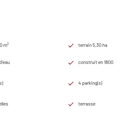
60 m²
terrain 5,30 ha
 d'eau
construit en 1800
s)
4 parking(s)
lles
terrasse