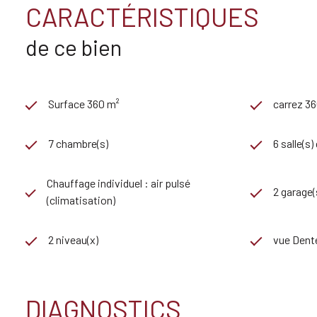
CARACTÉRISTIQUES
de ce bien
Surface 360 m²
carrez 3
7 chambre(s)
6 salle(s)
Chauffage individuel : air pulsé
2 garage(
(climatisation)
2 niveau(x)
vue Dente
DIAGNOSTICS