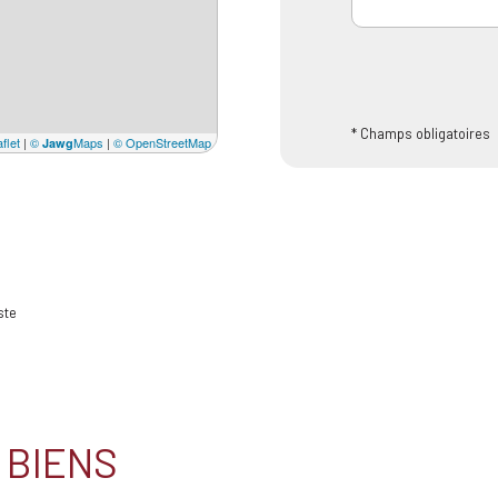
* Champs obligatoires
flet
|
©
Maps
|
© OpenStreetMap
Jawg
ste
 BIENS