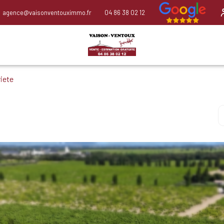
agence@vaisonventouximmo.fr
04 86 38 02 12
iete