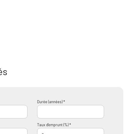
és
Durée (années) *
Taux d'emprunt (%) *