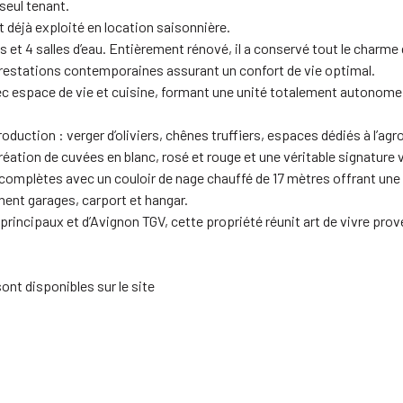
seul tenant.
 déjà exploité en location saisonnière.
 4 salles d’eau. Entièrement rénové, il a conservé tout le charme d
restations contemporaines assurant un confort de vie optimal.
ec espace de vie et cuisine, formant une unité totalement autonome
oduction : verger d’oliviers, chênes truffiers, espaces dédiés à l’agr
réation de cuvées en blanc, rosé et rouge et une véritable signature v
 complètes avec un couloir de nage chauffé de 17 mètres offrant une 
ent garages, carport et hangar.
 principaux et d’Avignon TGV, cette propriété réunit art de vivre pr
ont disponibles sur le site