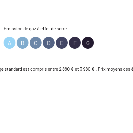
Emission de gaz à effet de serre
A
B
C
D
E
F
G
e standard est compris entre 2 880 € et 3 980 € . Prix moyens des é