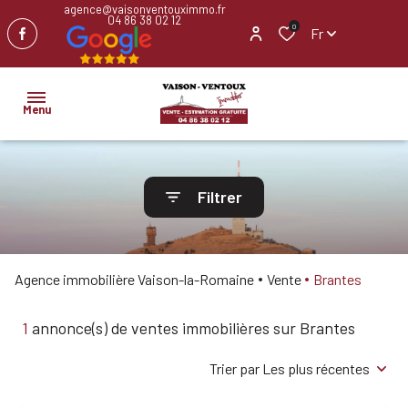
agence@vaisonventouximmo.fr
04 86 38 02 12
0
Fr
Menu
ACCUEIL
Filtrer
NOS
BIENS
Agence immobilière Vaison-la-Romaine
Vente
Brantes
IMMOBILIER
PROFESSIONNEL
1
annonce(s) de ventes immobilières sur Brantes
BIENS
Trier par Les plus récentes
VENDUS