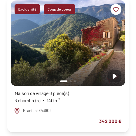
ESTIMATION
Exclusivité
Coup de coeur
ALERTE
E-MAIL
QUI
SOMMES-
NOUS?
CONTACT
Maison de village 6 pièce(s)
3 chambre(s)
140 m²
Brantes (84390)
342 000 €