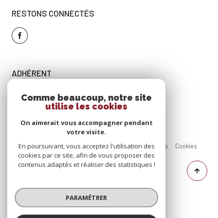
RESTONS CONNECTÉS
ADHÉRENT
Comme beaucoup, notre site
utilise les cookies
On aimerait vous accompagner pendant
votre visite.
En poursuivant, vous acceptez l'utilisation des
Nos
Mentions
Admin
Nos
Politique
Cookies
cookies par ce site, afin de vous proposer des
partenaires
légales
honoraires
RGPD
contenus adaptés et réaliser des statistiques !
© 2026 | Tous droits réservés
PARAMÉTRER