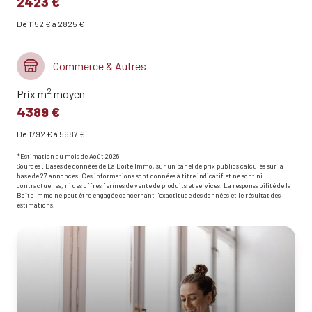
2423 €
De 1152 € à 2825 €
Commerce & Autres
2
Prix m
moyen
4389 €
De 1792 € à 5687 €
*Estimation au mois de Août 2026
Sources : Bases de données de La Boîte Immo, sur un panel de prix publics calculés sur la
base de 27 annonces. Ces informations sont données à titre indicatif et ne sont ni
contractuelles, ni des offres fermes de vente de produits et services. La responsabilité de la
Boîte Immo ne peut être engagée concernant l'exactitude des données et le résultat des
estimations.