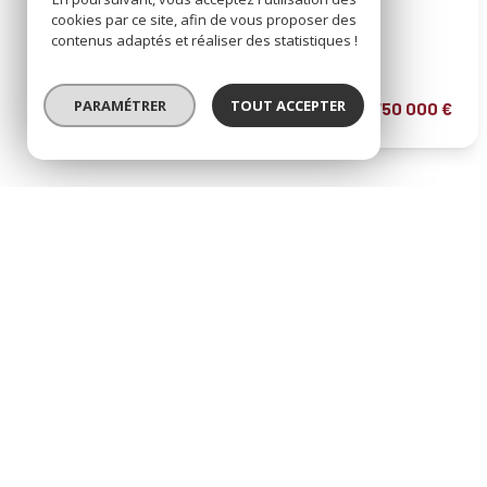
Villa 6 pièce(s)
cookies par ce site, afin de vous proposer des
4 chambre(s)
147 m²
contenus adaptés et réaliser des statistiques !
Vaison-la-Romaine (84110)
PARAMÉTRER
TOUT ACCEPTER
750 000 €