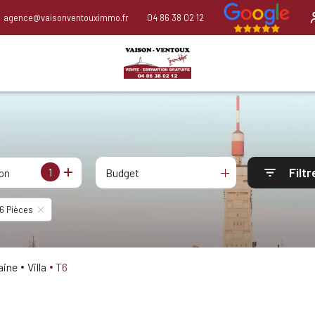
agence@vaisonventouximmo.fr
04 86 38 02 12
Filtr
1
Budget
ion
6 Pièces
aine
Villa
T6