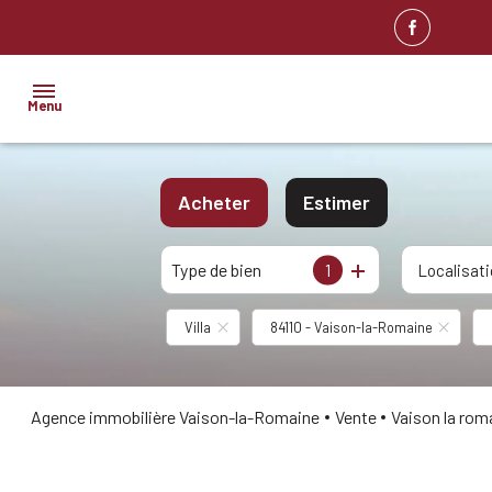
Menu
ACCUEIL
Acheter
Estimer
NOS
BIENS
Type de bien
1
De l'ancien
Localisat
IMMOBILIER
PROFESSIONNEL
Villa
84110 - Vaison-la-Romaine
BIENS
VENDUS
ESTIMATION
Agence immobilière Vaison-la-Romaine
Vente
Vaison la rom
ALERTE
E-MAIL