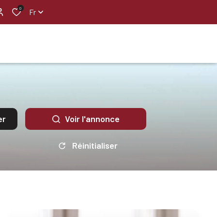
0
Fr
er
Voir l'annonce
Réinitialiser