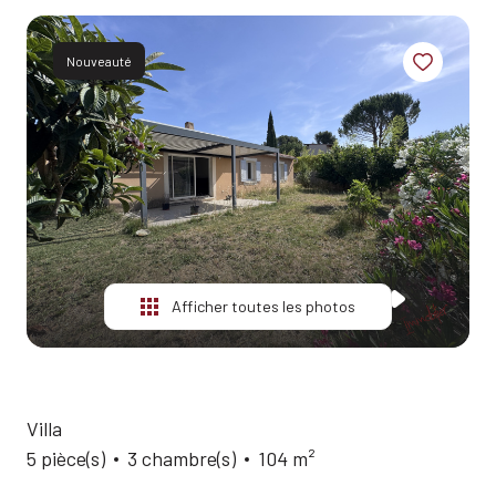
ESTIMATION
ALERTE
Nouveauté
E-MAIL
QUI
SOMMES-
NOUS?
CONTACT
Afficher toutes les photos
Villa
5 pièce(s)
3 chambre(s)
104 m²