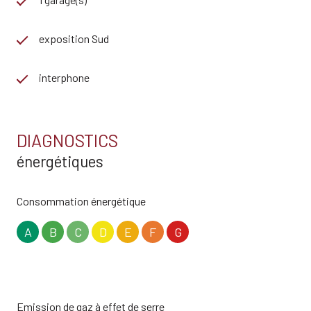
exposition Sud
interphone
DIAGNOSTICS
énergétiques
Consommation énergétique
A
B
C
D
E
F
G
Emission de gaz à effet de serre