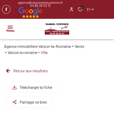
agence@vaisonventouximmo.fr
04 86 38 02 12
0
Fr
Menu
Agence immobilière Vaison-la-Romaine
Vente
ACCUEIL
Vaison la romaine
Villa
NOS
BIENS
Retour aux résultats
IMMOBILIER
PROFESSIONNEL
Télécharger la fiche
BIENS
Partager ce bien
VENDUS