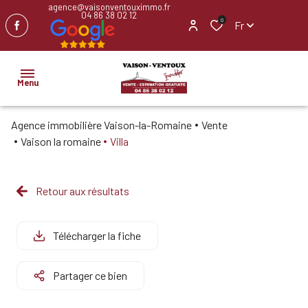
agence@vaisonventouximmo.fr
04 86 38 02 12
0
Fr
Menu
Agence immobilière Vaison-la-Romaine
Vente
ACCUEIL
Vaison la romaine
Villa
NOS
BIENS
Retour aux résultats
IMMOBILIER
PROFESSIONNEL
Télécharger la fiche
BIENS
Partager ce bien
VENDUS