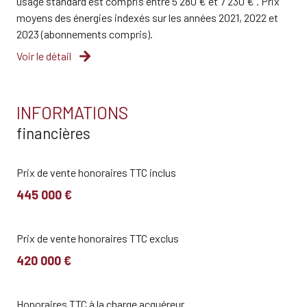
usage standard est compris entre 5 280 € et 7 230 € . Prix
2 niveau(x)
moyens des énergies indexés sur les années 2021, 2022 et
2023 (abonnements compris).
terrasse
Voir le détail
arboré
INFORMATIONS
piscinable
financières
Prix de vente honoraires TTC inclus
445 000 €
Prix de vente honoraires TTC exclus
420 000 €
Honoraires TTC à la charge acquéreur