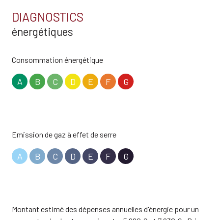
3 salle(s) d'eau
DIAGNOSTICS
énergétiques
construit en 1960
cuisine séparée (équipée)
Consommation énergétique
A
B
C
D
E
F
G
Chauffage individuel : chaudière (fioul)
Chauffage individuel : radiateur (electrique)
Emission de gaz à effet de serre
Chauffage individuel : air pulsé (climatisation)
A
B
C
D
E
F
G
1 garage(s)
exposition Sud
Montant estimé des dépenses annuelles d'énergie pour un