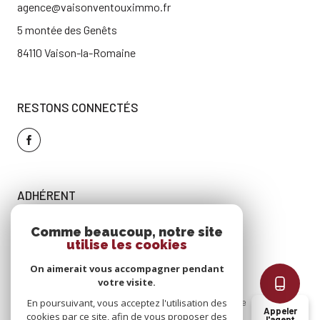
agence@vaisonventouximmo.fr
5 montée des Genêts
84110 Vaison-la-Romaine
RESTONS CONNECTÉS
ADHÉRENT
Comme beaucoup, notre site
utilise les cookies
On aimerait vous accompagner pendant
votre visite.
En poursuivant, vous acceptez l'utilisation des
Nos
Mentions
Admin
Nos
Politique
Cookies
Appeler
cookies par ce site, afin de vous proposer des
partenaires
légales
honoraires
RGPD
l'agent