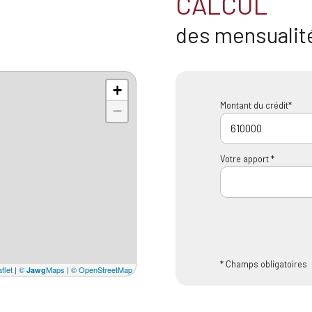
CALCUL
des mensualit
+
Montant du crédit*
−
Votre apport *
* Champs obligatoires
flet
|
©
Maps
|
© OpenStreetMap
Jawg