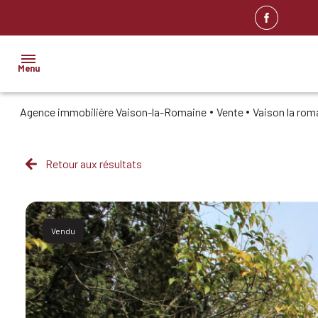
Menu
Agence immobilière Vaison-la-Romaine
Vente
Vaison la rom
ACCUEIL
NOS
BIENS
Retour aux résultats
IMMOBILIER
PROFESSIONNEL
BIENS
Vendu
VENDUS
ESTIMATION
ALERTE
E-MAIL