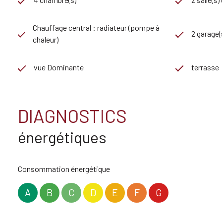
Chauffage central : radiateur (pompe à
2 garage(
chaleur)
vue Dominante
terrasse
DIAGNOSTICS
énergétiques
Consommation énergétique
A
B
C
D
E
F
G