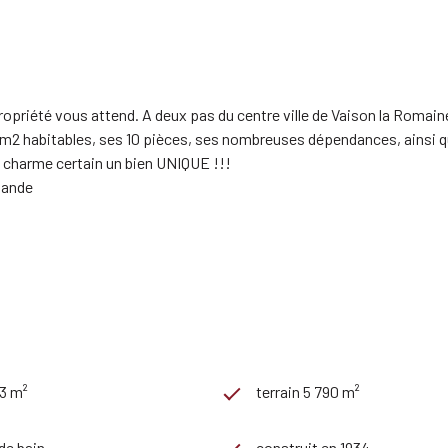
ropriété vous attend. A deux pas du centre ville de Vaison la Romain
m2 habitables, ses 10 pièces, ses nombreuses dépendances, ainsi q
u charme certain un bien UNIQUE !!!
mande
53 m²
terrain 5 790 m²
 de bain
construit en 1934