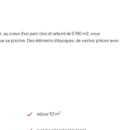
e, au coeur d'un parc clos et arboré de 5790 m2, vous
ue sa piscine. Des éléments d'époques, de vastes pièces avec
séjour 53 m²
cuisine séparée (équipée)