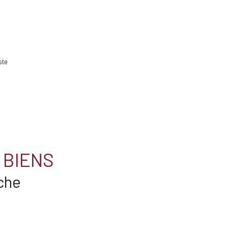
ste
 BIENS
che