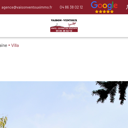
agence@vaisonventouximmo.fr
04 86 38 02 12
aine
Villa