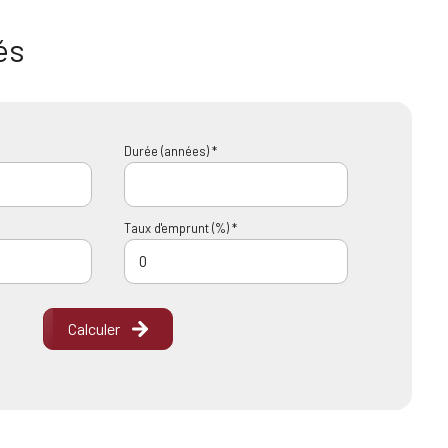
és
Durée (années) *
Taux d'emprunt (%) *
Calculer