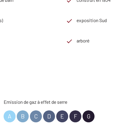
s)
exposition Sud
arboré
Emission de gaz à effet de serre
A
B
C
D
E
F
G