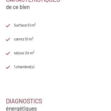
de ce bien
Surface 51 m²
carrez 51 m²
séjour 24 m²
1 chambre(s)
1 salle(s) de bain
cuisine séparée (semi-équipée)
DIAGNOSTICS
énergétiques
Chauffage individuel : air pulsé (climatisation)