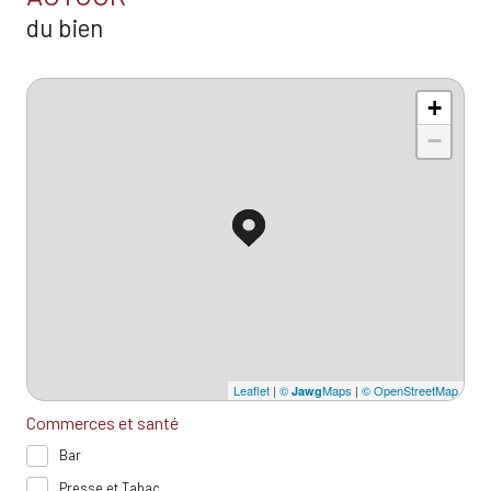
du bien
+
−
Leaflet
|
©
Maps
|
© OpenStreetMap
Jawg
Commerces et santé
Bar
Presse et Tabac