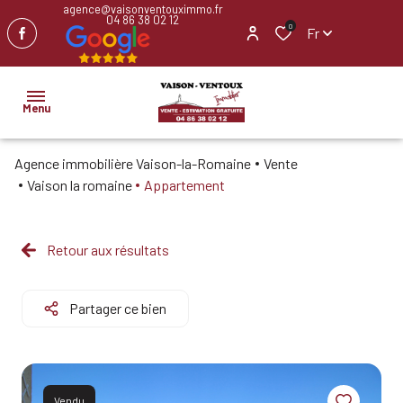
agence@vaisonventouximmo.fr
04 86 38 02 12
0
Fr
Menu
Agence immobilière Vaison-la-Romaine
Vente
ACCUEIL
Vaison la romaine
Appartement
NOS
BIENS
Retour aux résultats
IMMOBILIER
PROFESSIONNEL
Partager ce bien
BIENS
VENDUS
Vendu