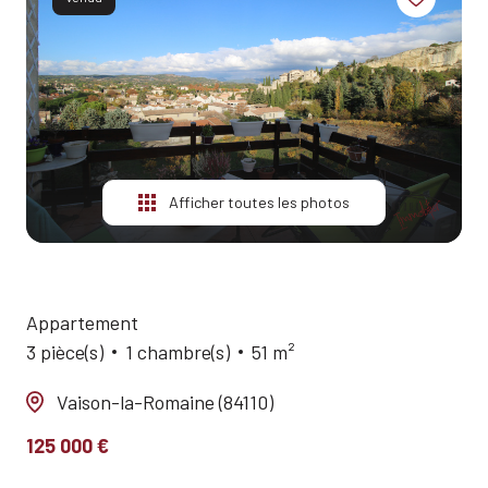
ESTIMATION
ALERTE
E-MAIL
QUI
SOMMES-
NOUS?
Afficher toutes les photos
CONTACT
Appartement
3 pièce(s)
1 chambre(s)
51 m²
Vaison-la-Romaine (84110)
125 000 €