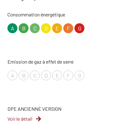
Chauffage individuel : convecteur (electrique)
Consommation énergétique
A
B
C
D
E
F
G
Chauffage individuel : convecteur (electrique)
1 parking(s)
Emission de gaz à effet de serre
exposition Est
A
B
C
D
E
F
G
1 côté(s) mitoyen(s)
1 niveau(x)
DPE ANCIENNE VERSION
1er étage
Voir le détail
1 étage(s)